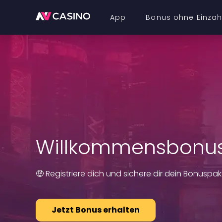
App
Bonus ohne Einzah
Willkommensbonus 
🤑 Registriere dich und sichere dir dein Bonuspak
Jetzt Bonus erhalten