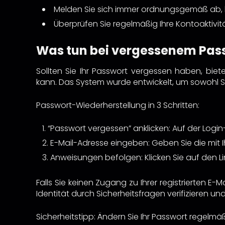
Melden Sie sich immer ordnungsgemäß ab, 
Überprüfen Sie regelmäßig Ihre Kontoaktiv
Was tun bei vergessenem Pas
Sollten Sie Ihr Passwort vergessen haben, bie
kann. Das System wurde entwickelt, um sowohl Si
Passwort-Wiederherstellung in 3 Schritten:
“Passwort vergessen” anklicken: Auf der Logi
E-Mail-Adresse eingeben: Geben Sie die mit 
Anweisungen befolgen: Klicken Sie auf den Li
Falls Sie keinen Zugang zu Ihrer registrierten 
Identität durch Sicherheitsfragen verifizieren un
Sicherheitstipp: Ändern Sie Ihr Passwort regelm