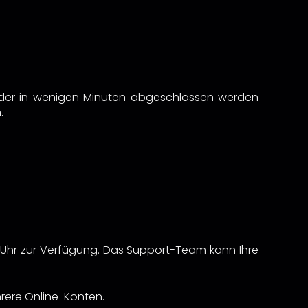
s, der in wenigen Minuten abgeschlossen werden
.
e Uhr zur Verfügung. Das Support-Team kann Ihre
rere Online-Konten.