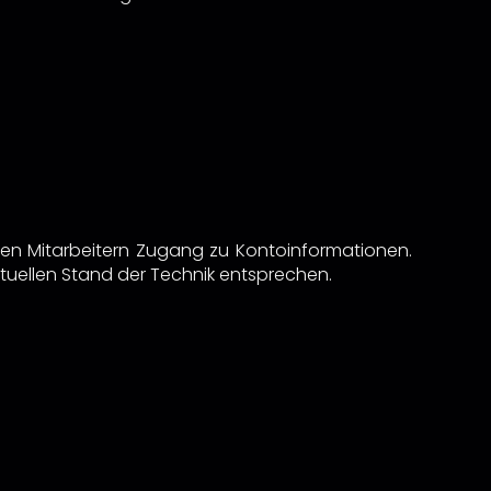
rten Mitarbeitern Zugang zu Kontoinformationen.
tuellen Stand der Technik entsprechen.