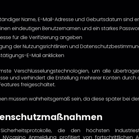
tändiger Name, E-Mail-Adresse und Geburtsdatum sind erf
 einen eindeutigen Benutzernamen und ein starkes Passwor
esse für die Verifizierung angeben
igung der Nutzungsrichtlinien und Datenschutzbestimmu
Bestätigungs-E-Mail anklicken
nste Verschlüsselungstechnologien, um alle übertrage
esse und verhindert die Erstellung mehrerer Konten durch 
Features freigeschaltet.
nen müssen wahrheitsgemäß sein, da diese später bei der 
Datenschutzmaßnahmen
icherheitsprotokolle, die den höchsten Industrie
 NVcasino Anmeldung profitiert von fortschrittlichen A