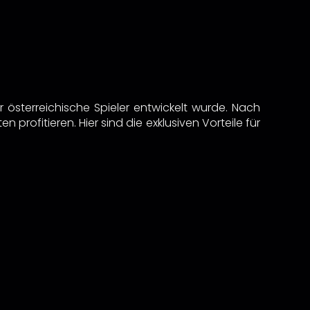
österreichische Spieler entwickelt wurde. Nach
rofitieren. Hier sind die exklusiven Vorteile für