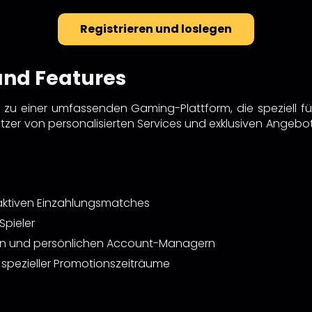
Registrieren und loslegen
 und Features
u einer umfassenden Gaming-Plattform, die speziell für 
er von personalisierten Services und exklusiven Angeboten p
traktiven Einzahlungsmatches
Spieler
en und persönlichen Account-Managern
spezieller Promotionszeiträume