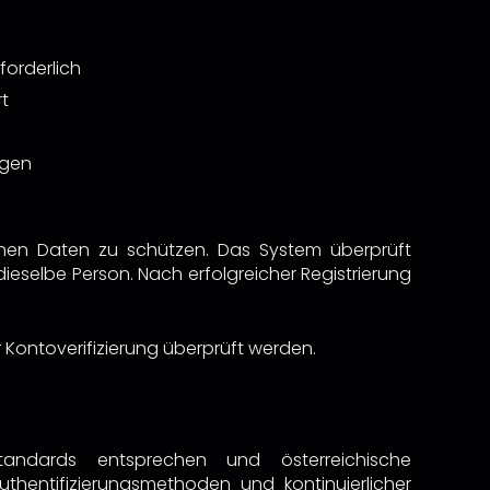
orderlich
t
ngen
nen Daten zu schützen. Das System überprüft
dieselbe Person. Nach erfolgreicher Registrierung
Kontoverifizierung überprüft werden.
standards entsprechen und österreichische
uthentifizierungsmethoden und kontinuierlicher